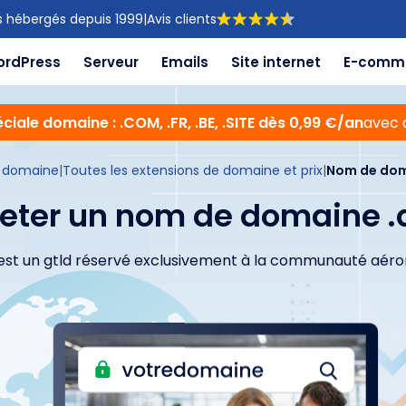
s hébergés depuis 1999
|
Avis clients
ordPress
Serveur
Emails
Site internet
E-comm
ciale domaine : .COM, .FR, .BE, .SITE dès 0,99 €/an
avec 
 domaine
|
Toutes les extensions de domaine et prix
|
Nom de dom
eter un nom de domaine .
 est un gtld réservé exclusivement à la communauté aéro