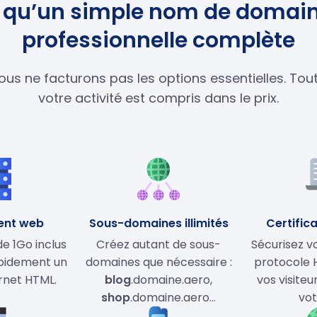
us qu’un simple nom de domain
professionnelle complète
ous ne facturons pas les options essentielles. To
votre activité est compris dans le prix.
ent web
Sous-domaines illimités
Certifica
 1Go inclus
Créez autant de sous-
Sécurisez vo
apidement un
domaines que nécessaire :
protocole 
ernet HTML.
blog
.domaine.aero,
vos visiteu
shop
.domaine.aero…
vot