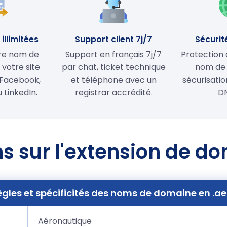
illimitées
Support client 7j/7
Sécurit
tre nom de
Support en français 7j/7
Protection 
votre site
par chat, ticket technique
nom de
Facebook,
et téléphone avec un
sécurisati
 LinkedIn.
registrar accrédité.
D
s sur l'extension de d
ègles et spécificités des noms de domaine en .ae
Aéronautique