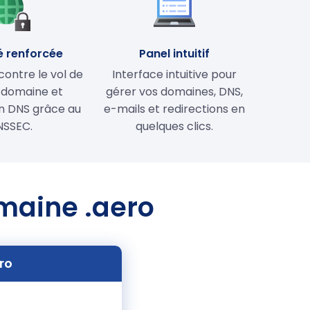
é renforcée
Panel intuitif
contre le vol de
Interface intuitive pour
 domaine et
gérer vos domaines, DNS,
on DNS grâce au
e-mails et redirections en
NSSEC.
quelques clics.
omaine .aero
ro