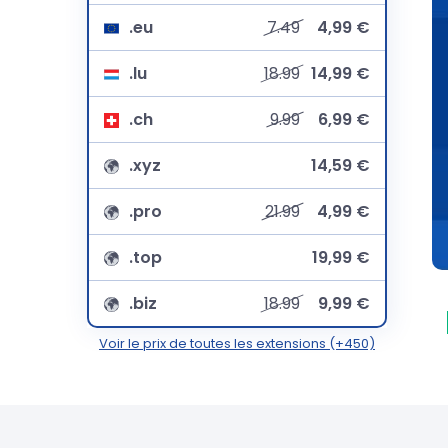
.eu
7.49
4,99 €
.lu
18.99
14,99 €
.ch
9.99
6,99 €
.xyz
14,59 €
.pro
21.99
4,99 €
.top
19,99 €
.biz
18.99
9,99 €
Voir le prix de toutes les extensions (+450)