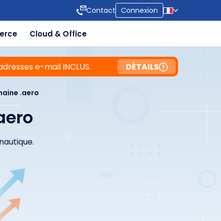
Contact
Connexion
erce
Cloud & Office
adresses e-mail INCLUS.
DÉTAILS
aine .aero
aero
nautique.