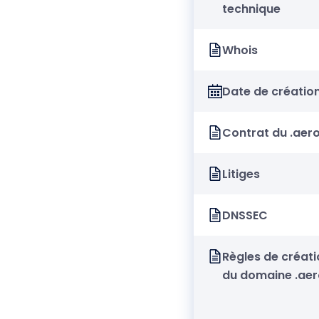
technique
Whois
Date de créatio
Contrat du .aer
Litiges
DNSSEC
Règles de créati
du domaine .aer