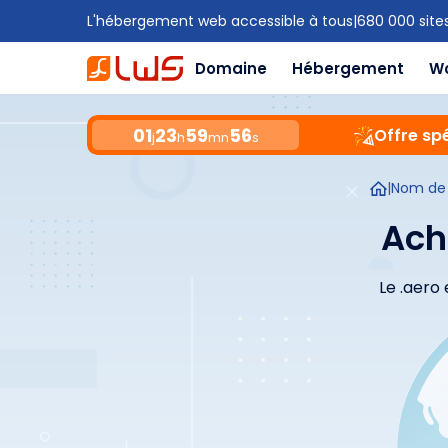
L'hébergement web accessible à tous
|
680 000 site
Domaine
Hébergement
W
01
23
59
55
Offre spé
j
h
mn
s
|
Nom de
Ach
Le .aero