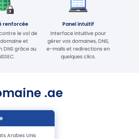
é renforcée
Panel intuitif
contre le vol de
Interface intuitive pour
 domaine et
gérer vos domaines, DNS,
on DNS grâce au
e-mails et redirections en
NSSEC.
quelques clics.
domaine .ae
e
rats Arabes Unis