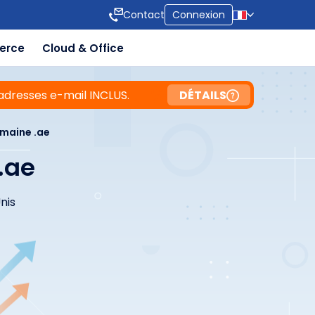
Contact
Connexion
erce
Cloud & Office
adresses e-mail INCLUS.
DÉTAILS
maine .ae
.ae
nis