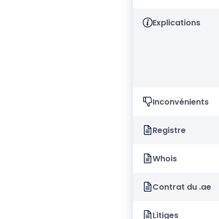
Explications
Inconvénients
Registre
Whois
Contrat du .ae
Litiges