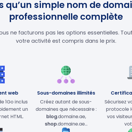
lus qu’un simple nom de domai
professionnelle complète
ous ne facturons pas les options essentielles. To
votre activité est compris dans le prix.
ent web
Sous-domaines illimités
Certifica
 1Go inclus
Créez autant de sous-
Sécurisez vo
apidement un
domaines que nécessaire :
protocole 
ernet HTML.
blog
.domaine.ae,
vos visiteu
shop
.domaine.ae…
vot