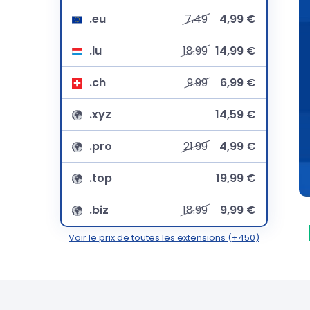
.eu
7.49
4,99 €
.lu
18.99
14,99 €
.ch
9.99
6,99 €
.xyz
14,59 €
.pro
21.99
4,99 €
.top
19,99 €
.biz
18.99
9,99 €
Voir le prix de toutes les extensions (+450)