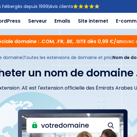
s hébergés depuis 1999
|
Avis clients
ordPress
Serveur
Emails
Site internet
E-comm
ciale domaine : .COM, .FR, .BE, .SITE dès 0,99 €/an
avec 
e domaine
|
Toutes les extensions de domaine et prix
|
Nom de do
heter un nom de domaine 
extension .AE est l'extension officielle des Émirats Arabes U