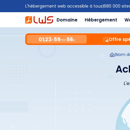
L'hébergement web accessible à tous
|
680 000 site
Domaine
Hébergement
W
01
23
59
55
Offre spé
j
h
mn
s
|
Nom d
Ac
L'