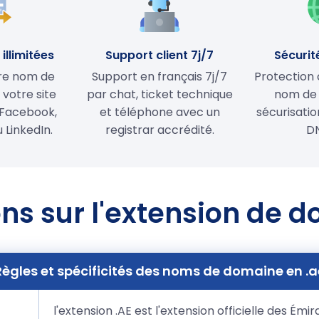
illimitées
Support client 7j/7
Sécurit
tre nom de
Support en français 7j/7
Protection 
votre site
par chat, ticket technique
nom de
Facebook,
et téléphone avec un
sécurisati
 LinkedIn.
registrar accrédité.
D
ns sur l'extension de 
Règles et spécificités des noms de domaine en .a
l'extension .AE est l'extension officielle des Émi