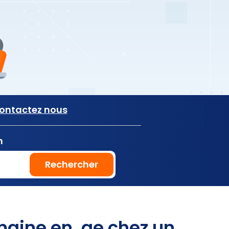
ontactez nous
n
Rechercher
aine en .ae chez un