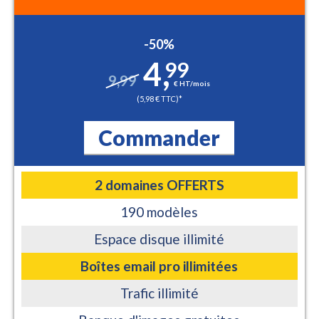
-50%
4
,
99
9,99
€ HT/mois
(5,98 € TTC)*
Commander
2 domaines OFFERTS
190 modèles
Espace disque illimité
Boîtes email pro illimitées
Trafic illimité