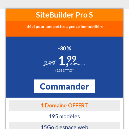
SiteBuilder Pro S
Idéal pour une petite agence immobilière
-30 %
1
,
99
2,99
€ HT/mois
(2,38 € TTC)*
Commander
1 Domaine OFFERT
195 modèles
15Go d'espace web