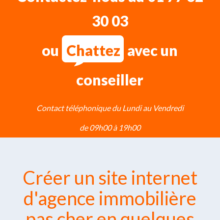
30 03
ou
Chattez
avec un
conseiller
Contact téléphonique
du Lundi au Vendredi
de 09h00 à 19h00
Créer un site internet
d'agence immobilière
pas cher en quelques