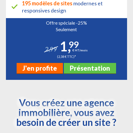
195 modèles de sites
modernes et
responsives design
Offre spéciale -25%
Seulement
1
,
99
2,99
€ HT/mois
(2,38 € TTC)*
J'en profite
Présentation
Vous créez une agence
immobilière, vous avez
besoin de créer un site ?