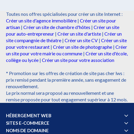
Toutes nos offres spécialisées pour créer un site Internet :
Créer un site d'agence immobilière
|
Créer un site pour
artisan
|
Créer un site de chambre d'hôtes
|
Créer un site
pour auto-entrepreneur
|
Créer un site d'artiste
|
Créer un
site compangnie de théatre
|
Créer un site CV
|
Créer un site
pour votre restaurant
|
Créer un site de photographe
|
Créer
un site pour votre mairie ou commune
|
Créer un site d'école,
collège ou lycée
|
Créer un site pour votre association
* Promotion sur les offres de création de site pas cher lws :
prix remisé pendant la première année, sans engagement de
renouvellement.
Le prix normal sera proposé au renouvellement et une
remise proposée pour tout engagement supérieur à 12 mois.
HÉBERGEMENT WEB
SITES E-COMMERCE
NOMS DE DOMAINE