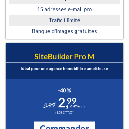
15 adresses e-mail pro
Trafic illimité
Banque d'images gratuites
SiteBuilder Pro M
Idéal pour une agence immobilière ambitieuse
-40 %
2
,
99
4,99
€ HT/mois
(3,58 € TTC)*
Commander