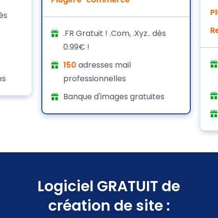
P
dès
R
.FR Gratuit ! .Com, .Xyz.. dès
0.99€ !
150
adresses mail
es
professionnelles
Banque d'images gratuites
Logiciel GRATUIT de
création de site :