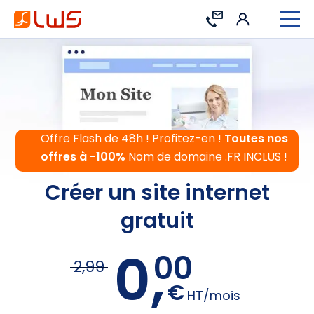
Connexion
Contact
Offre Flash de 48h ! Profitez-en !
Toutes nos
offres à -100%
Nom de domaine .FR INCLUS !
Créer un site internet
gratuit
0,
00
2,99
€
HT/mois