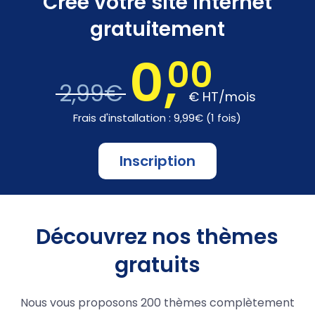
Créé votre site internet
gratuitement
0,
00
2,99€
€
HT/mois
Frais d'installation : 9,99€ (1 fois)
Inscription
Découvrez nos thèmes
gratuits
Nous vous proposons 200 thèmes complètement