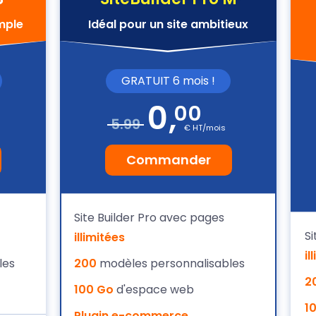
imple
Idéal pour un site ambitieux
GRATUIT 6 mois !
0
,
00
5.99
€ HT/mois
Commander
Site Builder Pro avec pages
Si
illimitées
il
les
200
modèles personnalisables
2
100 Go
d'espace web
1
Plugin e-commerce