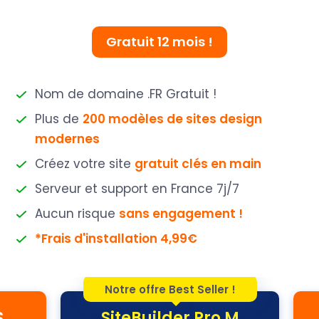
Gratuit 12 mois !
Nom de domaine .FR Gratuit !
Plus de
200 modèles de sites design
modernes
Créez votre site
gratuit clés en main
Serveur et support en France 7j/7
Aucun risque
sans engagement !
*Frais d'installation 4,99€
Notre offre Best Seller !
S
SiteBuilder Pro M