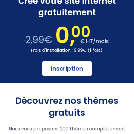
Créé votre site internet
gratuitement
0,
00
2,99€
€
HT/mois
Frais d'installation : 9,99€ (1 fois)
Inscription
Découvrez nos thèmes
gratuits
Nous vous proposons 200 thèmes complètement