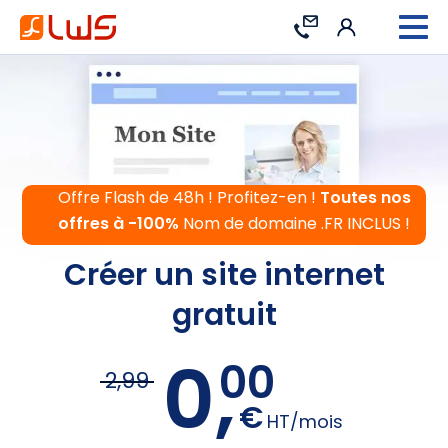
Connexion
Contact
Offre Flash de 48h ! Profitez-en !
Toutes nos
offres à -100%
Nom de domaine .FR INCLUS !
Créer un site internet
gratuit
0,
00
2,99
€
HT/mois