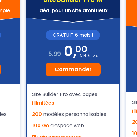
imple
Idéal pour un site ambitieux
GRATUIT 6 mois !
0
,
00
5.99
€ HT/mois
Commander
Site Builder Pro avec pages
Si
illimitées
il
les
200
modèles personnalisables
2
100 Go
d'espace web
1
Plugin e-commerce