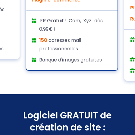
P
dès
R
.FR Gratuit ! .Com, .Xyz.. dès
0.99€ !
150
adresses mail
es
professionnelles
Banque d'images gratuites
Logiciel GRATUIT de
création de site :