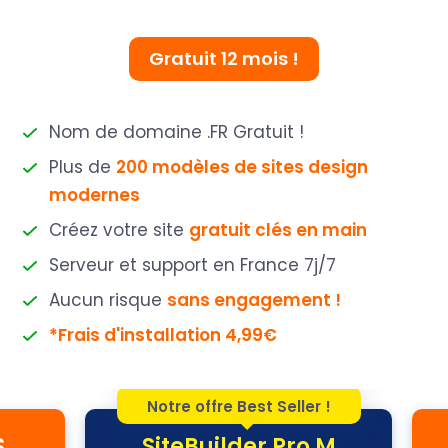
Gratuit 12 mois !
Nom de domaine .FR Gratuit !
Plus de
200 modèles de sites design
modernes
Créez votre site
gratuit clés en main
Serveur et support en France 7j/7
Aucun risque
sans engagement !
*Frais d'installation 4,99€
Notre offre Best Seller !
S
SiteBuilder Pro M