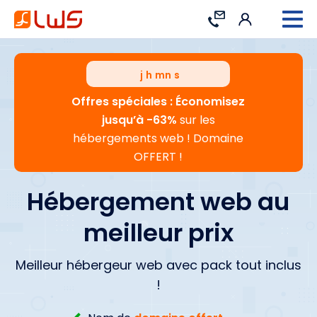
Connexion
Contact
j
h
mn
s
Offres spéciales : Économisez
jusqu’à -63%
sur les
hébergements web ! Domaine
OFFERT !
Hébergement web au
meilleur prix
Meilleur hébergeur web avec pack tout inclus
!