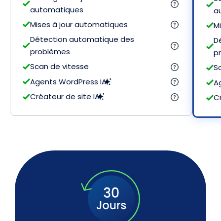
automatiques
a
Mises à jour automatiques
M
Détection automatique des
D
problèmes
p
Scan de vitesse
S
Agents WordPress IA
A
Créateur de site IA
Cr