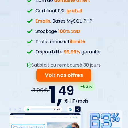
Nom de
domaine offert
Certificat SSL
gratuit
Emails
, Bases MySQL, PHP
Stockage
100% SSD
Trafic mensuel
illimité
Disponibilité
99,99%
garantie
Satisfait ou remboursé 30 jours
Voir nos offres
1,
49
-63%
3.99€
€ HT/mois