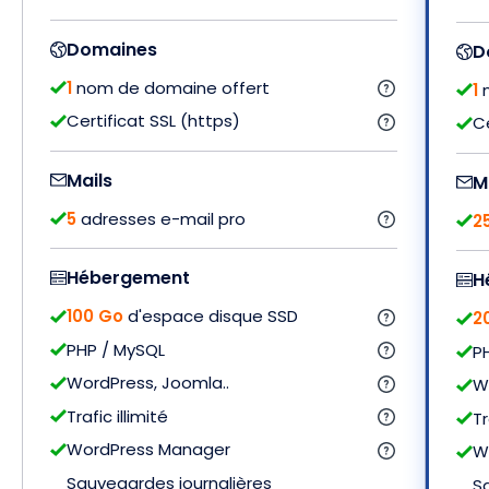
Domaines
D
1
nom de domaine offert
1
n
Certificat SSL (https)
Ce
Mails
M
5
adresses e-mail pro
2
Hébergement
H
100 Go
d'espace disque SSD
2
PHP / MySQL
P
WordPress, Joomla..
Wo
Trafic illimité
Tr
WordPress Manager
W
Sauvegardes journalières
S