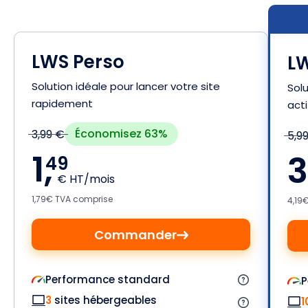
LWS Perso
LW
Solution idéale pour lancer votre site
Solu
rapidement
acti
Économisez 63%
3,99 €
5,9
1,
3
49
€ HT/mois
1,79€ TVA comprise
4,19
Commander
Performance standard
P
3
sites hébergeables
1