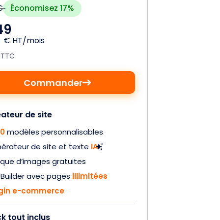
Économisez 17%
€
,
49
€ HT/mois
€ TTC
Commander
ateur de site
20
modèles personnalisables
érateur de site et texte
IA
que d’images gratuites
eBuilder avec pages
illimitées
ugin e-commerce
k tout inclus