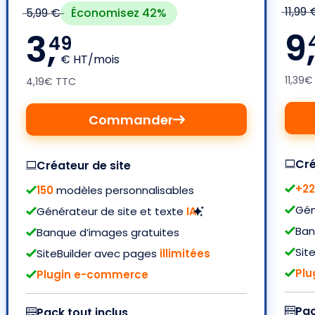
11,99 
Économisez 42%
5,99 €
9
3,
49
€ HT/mois
11,39
4,19€ TTC
Commander
Cré
Créateur de site
+2
150
modèles personnalisables
Gén
Générateur de site et texte
IA
Ban
Banque d’images gratuites
Sit
SiteBuilder avec pages
illimitées
Pl
Plugin e-commerce
Pac
Pack tout inclus