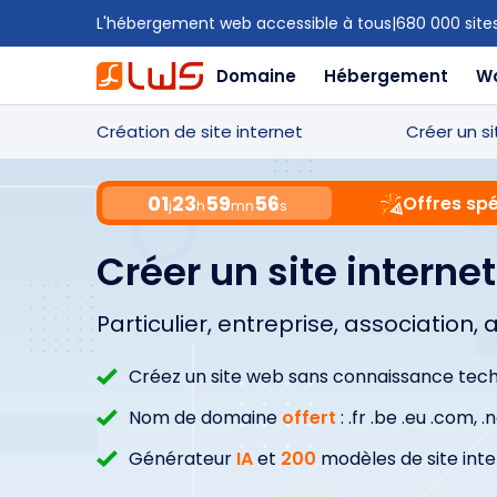
L'hébergement web accessible à tous
|
680 000 site
Domaine
Hébergement
W
Création de site internet
Créer un si
01
23
59
55
Offres spé
j
h
mn
s
Créer un site interne
Particulier, entreprise, association, 
Créez un site web sans connaissance tec
Nom de domaine
offert
: .fr .be .eu .com, .
Générateur
IA
et
200
modèles de site int