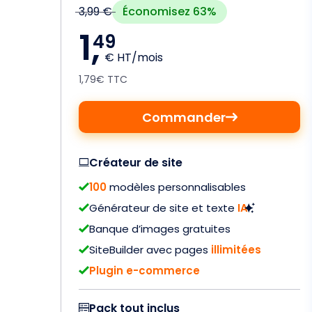
Économisez 63%
3,99 €
1,
49
€ HT/mois
1,79€ TTC
Commander
Créateur de site
100
modèles personnalisables
Générateur de site et texte
IA
Banque d’images gratuites
SiteBuilder avec pages
illimitées
Plugin e-commerce
Pack tout inclus