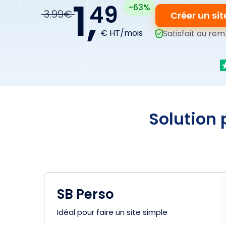
1,
49
-63%
3.99€
Créer un sit
€ HT/mois
Satisfait ou rem
Solution 
SB Perso
Idéal pour faire un site simple