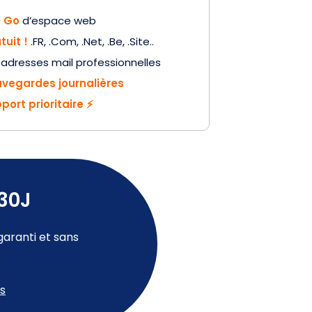
 Go
d’espace web
tuit !
.FR, .Com, .Net, .Be, .Site..
adresses mail professionnelles
vegardes journalières
port prioritaire ⚡
 30J
aranti et sans
us