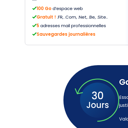
100 Go
d’espace web
Gratuit !
.FR, .Com, .Net, .Be, .Site..
5
adresses mail professionnelles
Sauvegardes journalières
Ga
Ess
just
Val