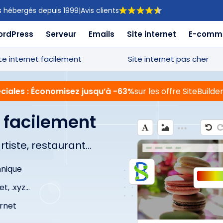
s hébergés depuis 1999
|
Avis clients
ordPress
Serveur
Emails
Site internet
E-comm
te internet facilement
Site internet pas cher
ciales : Économisez jusqu’à -63%
sur les offre SiteBuil
t facilement
artiste, restaurant…
hnique
net, .xyz…
ernet