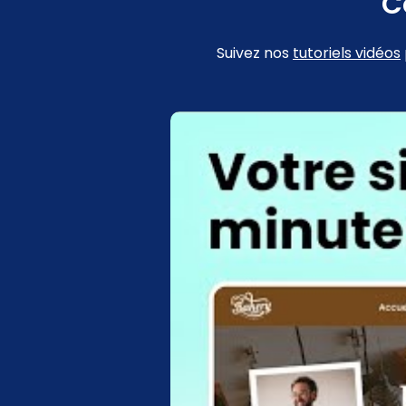
C
Suivez nos
tutoriels vidéos