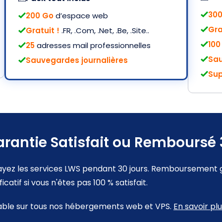
300
200 Go
d’espace web
Gra
Gratuit !
.FR, .Com, .Net, .Be, .Site..
100
25
adresses mail professionnelles
Sau
Sauvegardes journalières
Sup
rantie Satisfait ou Remboursé
ayez les services LWS pendant 30 jours. Remboursement g
ificatif si vous n'êtes pas 100 % satisfait.
able sur tous nos hébergements web et VPS.
En savoir pl